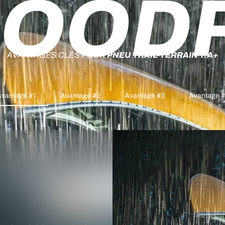
OOD
AVANTAGES CLÉS POUR
PNEU TRAIL-TERRAIN T/A+
vantage #1
Avantage #2
Avantage #3
Avantage 