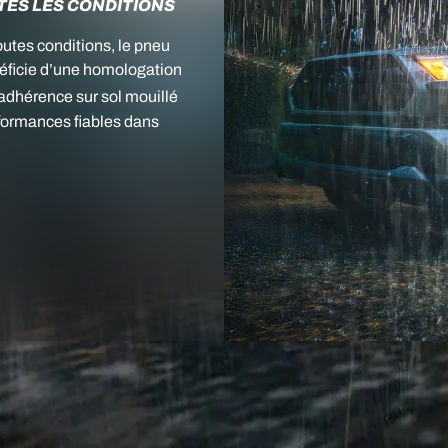
ES LES CONDITIONS
tes conditions, le pneu
éficie d’une homologation
 adhérence sur sol mouillé
rformances fiables dans