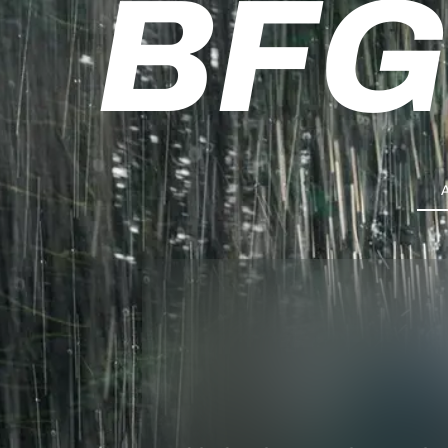
BFG
A