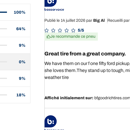
100%
Publié le 14 juillet 2026
par
Big Al
Recueilli pa
64%
5/5
Je recommande ce pneu
9%
Great tire from a great company.
0%
We have them on our f one fifty ford pickup,
she loves them.They stand up to tough, mi
weather tire
9%
18%
Affiché initialement sur:
bfgoodrichtires.co