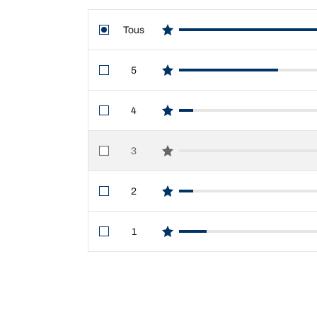
Tous
star reviews
5
star reviews
4
star reviews
3
star reviews
2
star reviews
1
star reviews