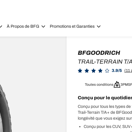
À Propos de BFG
Promotions et Garanties
BFGOODRICH
TRAIL-TERRAIN T/
3.9/5
(11 
Toutes conditions
3PMS
Conçu pour le quotidien
Conçu pour tous les types de 
Trail-Terrain T/A+ de BFGoodri
longévité que vous exigez sur
Conçu pour les CUV, SUV e