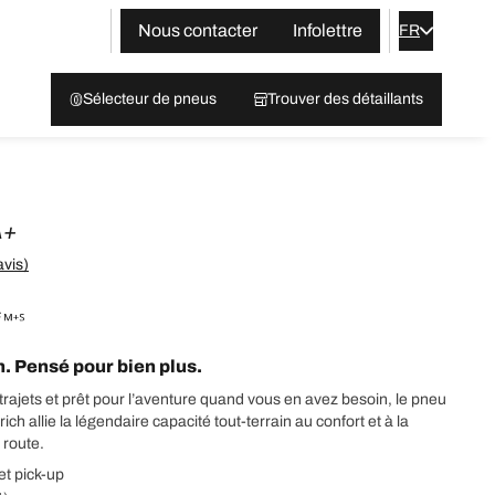
Nous contacter
Infolettre
FR
Sélecteur de pneus
Trouver des détaillants
A+
avis)
F
. Pensé pour bien plus.
trajets et prêt pour l’aventure quand vous en avez besoin, le pneu
ch allie la légendaire capacité tout-terrain au confort et à la
 route.
t pick-up