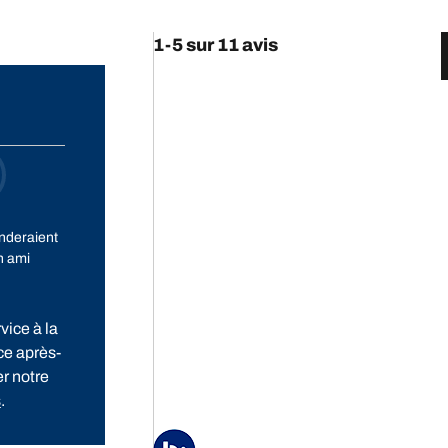
1-5 sur 11 avis
deraient
n ami
vice à la
ce après-
er notre
s
.